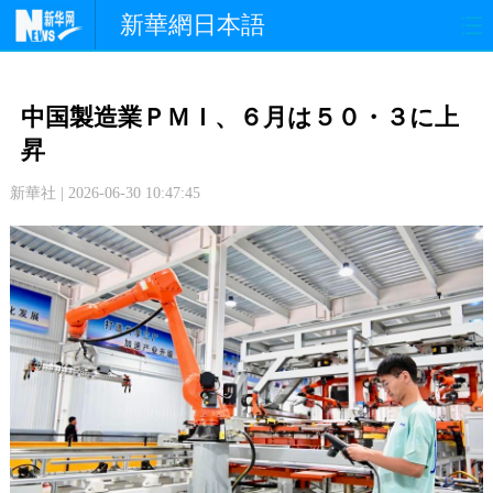
新華網日本語
政 治
経 済
社 会
中国製造業ＰＭＩ、６月は５０・３に上
文 化
観 光
スポーツ
昇
新華社 | 2026-06-30 10:47:45
中日交流
国 際
特 集
写 真