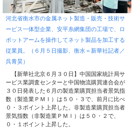
河北省衡水市の金属ネット製造・販売・技術サ
ービス一体型企業、安平糸網集団の工場で、ロ
ボットアームを操作してネット製品を加工する
従業員。（６月５日撮影、衡水＝新華社記者／
呉青昊）
【新華社北京６月３０日】中国国家統計局サ
ービス業調査センターと中国物流購買連合会が
３０日発表した６月の製造業購買担当者景気指
数（製造業ＰＭＩ）は５０・３で、前月に比べ
０・３ポイント上昇した。非製造業購買担当者
景気指数（非製造業ＰＭＩ）は５０・２で、
０・１ポイント上昇した。