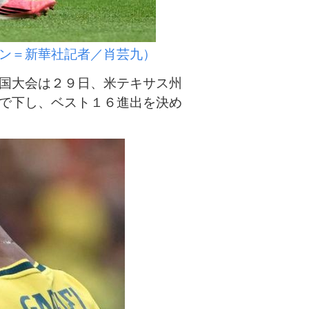
ン＝新華社記者／肖芸九）
国大会は２９日、米テキサス州
で下し、ベスト１６進出を決め