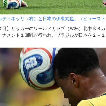
ルティネッリ（右）と日本の伊東純也。（ヒュースト
日】サッカーのワールドカップ（Ｗ杯）北中米３カ
ーナメント１回戦が行われ、ブラジルが日本を２－１