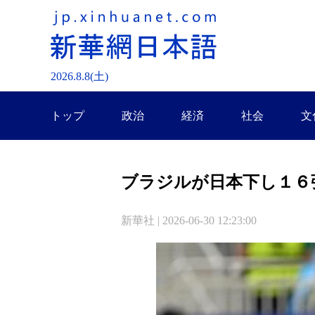
2026.
8
.
8
(土)
トップ
政治
経済
社会
文
ブラジルが日本下し１６
新華社 | 2026-06-30 12:23:00