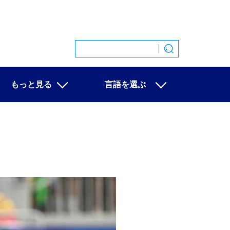
もっと見る
言語を選ぶ
特集
中文
映像
English
写真
Español
ニュース一覧
Français
Русский
عربى
日本語
한국어
Deutsch