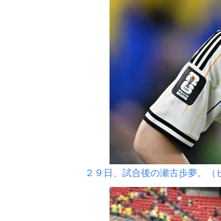
２９日、試合後の瀬古歩夢。（