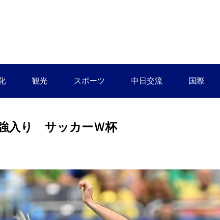
化
観光
スポーツ
中日交流
国際
強入り サッカーＷ杯