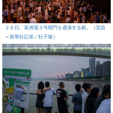
２６日、葛洲壩３号閘門を通過する船。（宜昌
＝新華社記者／杜子璇）