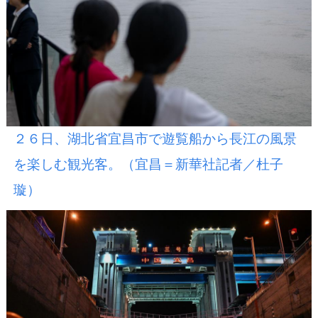
２６日、湖北省宜昌市で遊覧船から長江の風景
を楽しむ観光客。（宜昌＝新華社記者／杜子
璇）