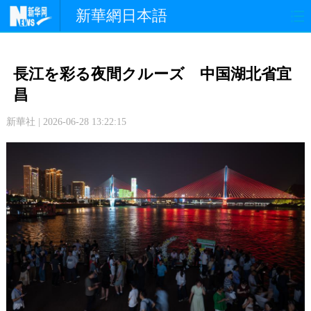
新華網日本語
政 治
経 済
社 会
長江を彩る夜間クルーズ 中国湖北省宜
文 化
観 光
スポーツ
昌
新華社 | 2026-06-28 13:22:15
中日交流
国 際
特 集
写 真