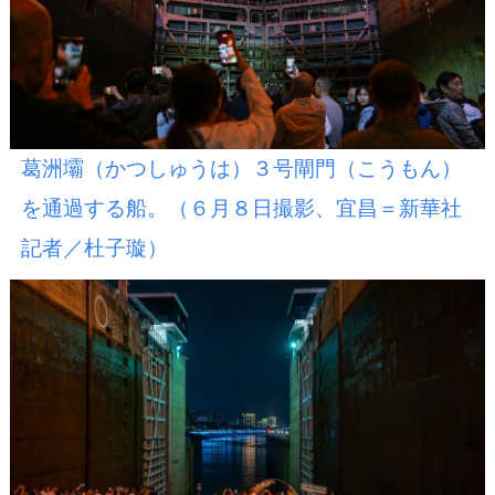
葛洲壩（かつしゅうは）３号閘門（こうもん）
を通過する船。（６月８日撮影、宜昌＝新華社
記者／杜子璇）