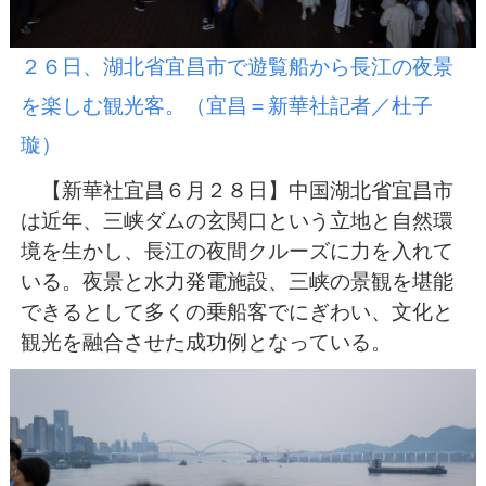
２６日、湖北省宜昌市で遊覧船から長江の夜景
を楽しむ観光客。（宜昌＝新華社記者／杜子
璇）
【新華社宜昌６月２８日】中国湖北省宜昌市
は近年、三峡ダムの玄関口という立地と自然環
境を生かし、長江の夜間クルーズに力を入れて
いる。夜景と水力発電施設、三峡の景観を堪能
できるとして多くの乗船客でにぎわい、文化と
観光を融合させた成功例となっている。