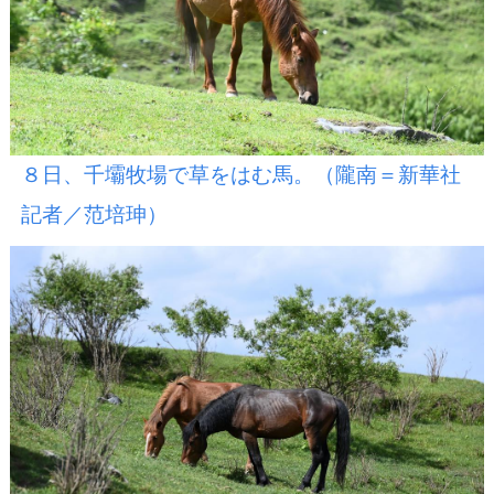
８日、千壩牧場で草をはむ馬。（隴南＝新華社
記者／范培珅）