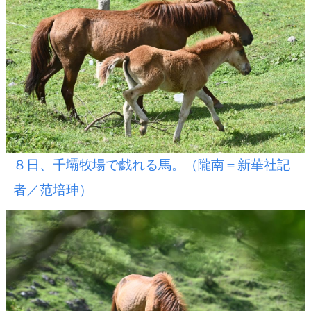
８日、千壩牧場で戯れる馬。（隴南＝新華社記
者／范培珅）