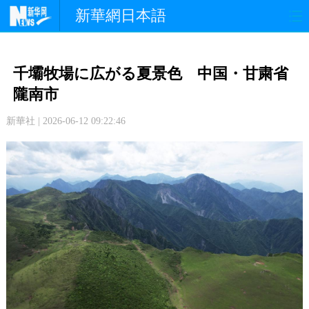
新華網日本語
政 治
経 済
社 会
千壩牧場に広がる夏景色 中国・甘粛省
文 化
観 光
スポーツ
隴南市
新華社 | 2026-06-12 09:22:46
中日交流
国 際
特 集
写 真