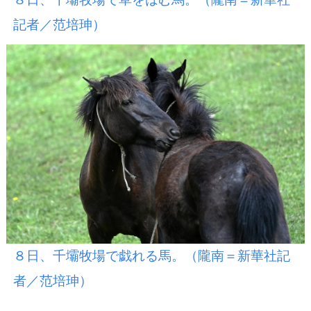
記者／范培珅）
８日、千壩牧場で戯れる馬。（隴南＝新華社記
者／范培珅）