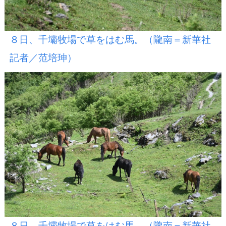
８日、千壩牧場で草をはむ馬。（隴南＝新華社
記者／范培珅）
８日、千壩牧場で草をはむ馬。（隴南＝新華社