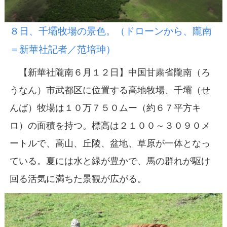
８日、千壩牧場の景色。（ドローンから、隴南
＝新華社記者／范培珅）
【新華社隴南６月１２日】中国甘粛省隴南（ろ
うなん）市武都区に位置する高地牧場、千壩（せ
んば）牧場は１０万７５０ムー（約６７平方キ
ロ）の面積を持つ。標高は２１００～３０９０メ
ートルで、高山、丘陵、盆地、草原が一体となっ
ている。夏には水と緑が豊かで、馬の群れが駆け
回る活気に満ちた景観が広がる。