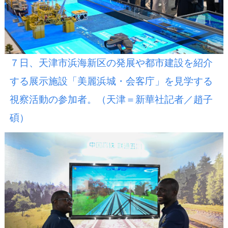
７日、天津市浜海新区の発展や都市建設を紹介
する展示施設「美麗浜城・会客庁」を見学する
視察活動の参加者。（天津＝新華社記者／趙子
碩）