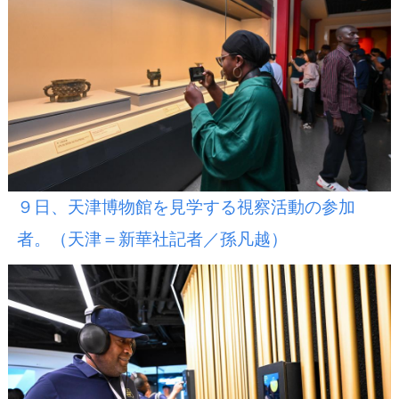
９日、天津博物館を見学する視察活動の参加
者。（天津＝新華社記者／孫凡越）