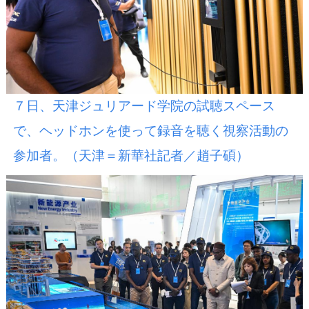
７日、天津ジュリアード学院の試聴スペース
で、ヘッドホンを使って録音を聴く視察活動の
参加者。（天津＝新華社記者／趙子碩）