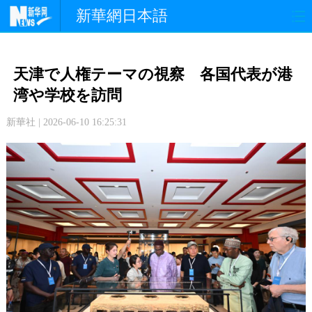
新華網日本語
政 治
経 済
社 会
天津で人権テーマの視察 各国代表が港
文 化
観 光
スポーツ
湾や学校を訪問
新華社 | 2026-06-10 16:25:31
中日交流
国 際
特 集
写 真