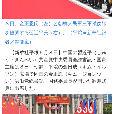
８日、金正恩氏（左）と朝鮮人民軍三軍儀仗隊
を観閲する習近平氏（右）。（平壌＝新華社記
者／翟健嵐）
【新華社平壌６月８日】中国の習近平（しゅ
う・きんぺい）共産党中央委員会総書記・国家
主席は８日、朝鮮・平壌の金日成（キム・イル
ソン）広場で同国の金正恩（キム・ジョンウ
ン）労働党総書記・国務委員長が開いた歓迎式
典に出席した。