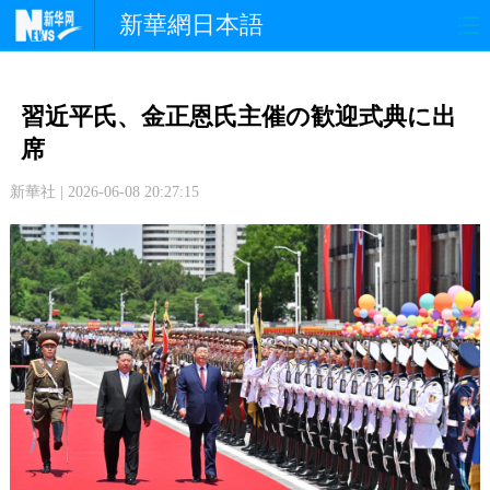
新華網日本語
政 治
経 済
社 会
習近平氏、金正恩氏主催の歓迎式典に出
文 化
観 光
スポーツ
席
新華社 | 2026-06-08 20:27:15
中日交流
国 際
特 集
写 真