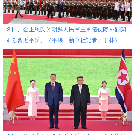
８日、金正恩氏と朝鮮人民軍三軍儀仗隊を観閲
する習近平氏。（平壌＝新華社記者／丁林）