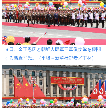
８日、金正恩氏と朝鮮人民軍三軍儀仗隊を観閲
する習近平氏。（平壌＝新華社記者／丁林）