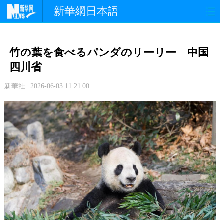
新華網日本語
政 治
経 済
社 会
竹の葉を食べるパンダのリーリー 中国
文 化
観 光
スポーツ
四川省
新華社 | 2026-06-03 11:21:00
中日交流
国 際
特 集
写 真