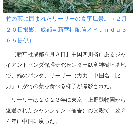
竹の葉に囲まれたリーリーの食事風景。（２月
２０日撮影、成都＝新華社配信／Ｐａｎｄａ３
６５提供）
【新華社成都６月３日】中国四川省にあるジャ
イアントパンダ保護研究センター臥竜神樹坪基地
で、雄のパンダ、リーリー（力力、中国名「比
力」）が竹の葉を食べる様子が撮影された。
リーリーは２０２３年に東京・上野動物園から
返還されたシャンシャン（香香）の父親で、翌２
４年に中国に戻った。