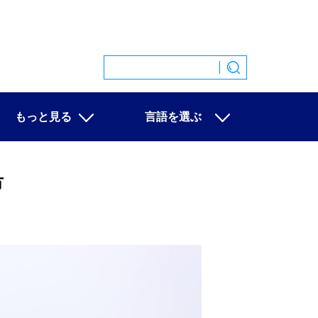
もっと見る
言語を選ぶ
特集
中文
映像
English
市
写真
Español
ニュース一覧
Français
Русский
عربى
日本語
한국어
Deutsch