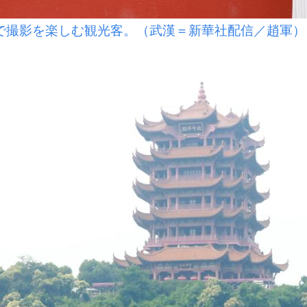
で撮影を楽しむ観光客。（武漢＝新華社配信／趙軍）