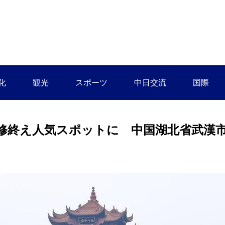
化
観光
スポーツ
中日交流
国際
修終え人気スポットに 中国湖北省武漢