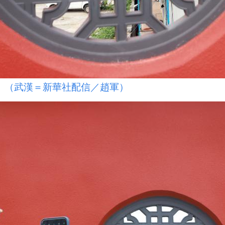
。（武漢＝新華社配信／趙軍）