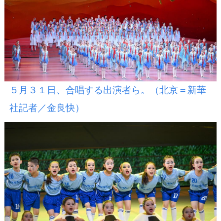
５月３１日、合唱する出演者ら。（北京＝新華
社記者／金良快）