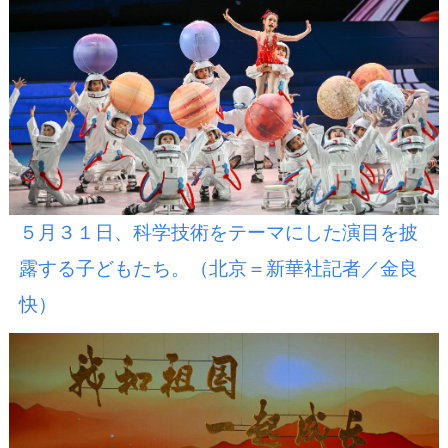
５月３１日、科学技術をテーマにした演目を披
露する子どもたち。（北京＝新華社記者／金良
快）