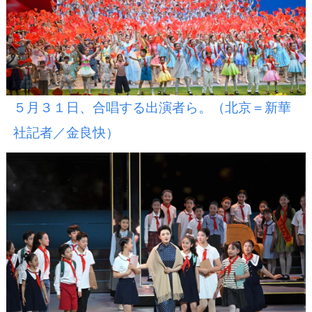
５月３１日、合唱する出演者ら。（北京＝新華
社記者／金良快）