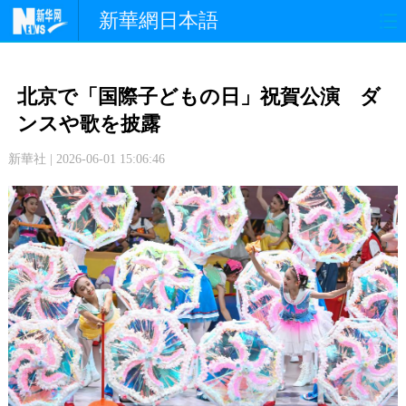
新華網日本語
政 治
経 済
社 会
北京で「国際子どもの日」祝賀公演 ダ
文 化
観 光
スポーツ
ンスや歌を披露
新華社 | 2026-06-01 15:06:46
中日交流
国 際
特 集
写 真