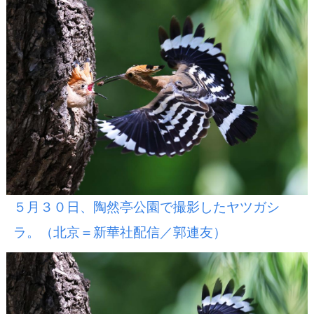
５月３０日、陶然亭公園で撮影したヤツガシ
ラ。（北京＝新華社配信／郭連友）