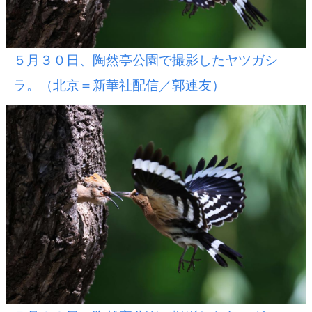
５月３０日、陶然亭公園で撮影したヤツガシ
ラ。（北京＝新華社配信／郭連友）