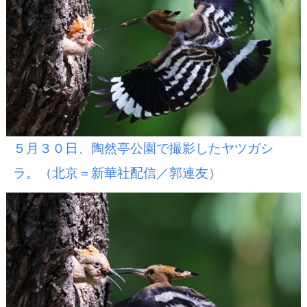
５月３０日、陶然亭公園で撮影したヤツガシ
ラ。（北京＝新華社配信／郭連友）