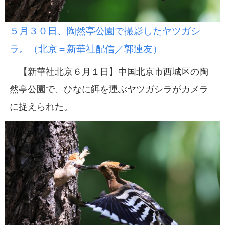
５月３０日、陶然亭公園で撮影したヤツガシ
ラ。（北京＝新華社配信／郭連友）
【新華社北京６月１日】中国北京市西城区の陶
然亭公園で、ひなに餌を運ぶヤツガシラがカメラ
に捉えられた。