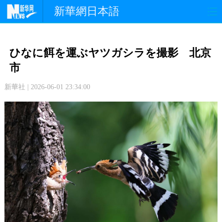
新華網日本語
政 治
経 済
社 会
ひなに餌を運ぶヤツガシラを撮影 北京
文 化
観 光
スポーツ
市
新華社 | 2026-06-01 23:34:00
中日交流
国 際
特 集
写 真