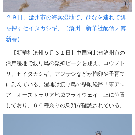
２９日、滄州市の海興湿地で、ひなを連れて餌
を探すセイタカシギ。（滄州＝新華社配信／傅
新春）
【新華社滄州５月３１日】中国河北省滄州市の
沿岸湿地で渡り鳥の繁殖ピークを迎え、コウノト
リ、セイタカシギ、アジサシなどが抱卵や子育て
に励んでいる。湿地は渡り鳥の移動経路「東アジ
ア・オーストラリア地域フライウェイ」上に位置
しており、６０種余りの鳥類が確認されている。