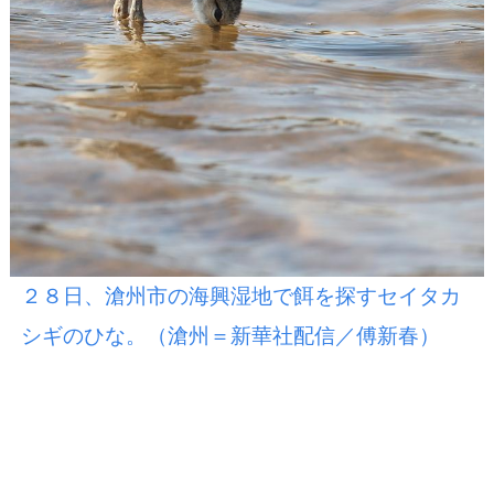
２８日、滄州市の海興湿地で餌を探すセイタカ
シギのひな。（滄州＝新華社配信／傅新春）