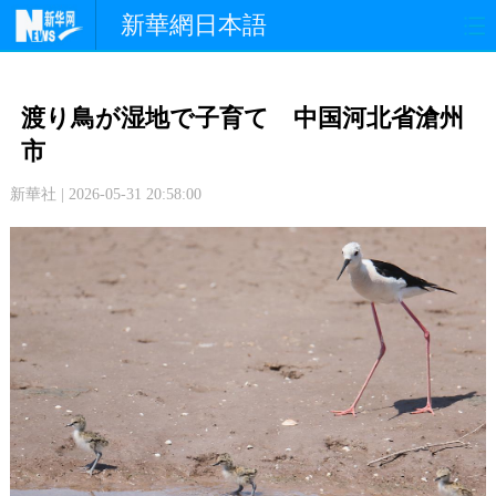
新華網日本語
政 治
経 済
社 会
渡り鳥が湿地で子育て 中国河北省滄州
文 化
観 光
スポーツ
市
新華社 | 2026-05-31 20:58:00
中日交流
国 際
特 集
写 真