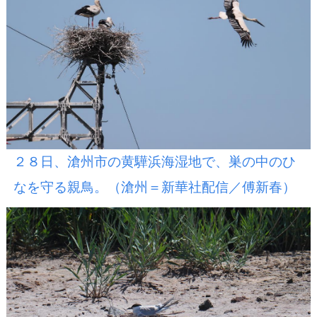
２８日、滄州市の黄驊浜海湿地で、巣の中のひ
なを守る親鳥。（滄州＝新華社配信／傅新春）