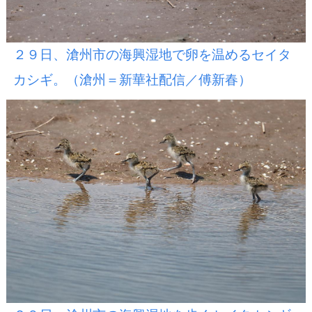
２９日、滄州市の海興湿地で卵を温めるセイタ
カシギ。（滄州＝新華社配信／傅新春）