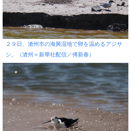
２９日、滄州市の海興湿地で卵を温めるアジサ
シ。（滄州＝新華社配信／傅新春）