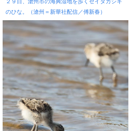
２９日、滄州市の海興湿地を歩くセイタカシギ
のひな。（滄州＝新華社配信／傅新春）