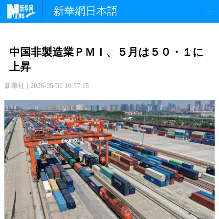
新華網日本語
政 治
経 済
社 会
中国非製造業ＰＭＩ、５月は５０・１に
文 化
観 光
スポーツ
上昇
新華社 | 2026-05-31 10:57:15
中日交流
国 際
特 集
写 真