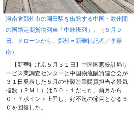
河南省鄭州市の圃田駅を出発する
中国・欧州間
の国際定期貨物列車
「中欧班列」。（５月９
日、ドローンから、鄭州＝新華社記者／李嘉
南）
【新華社北京５月３１日】中国国家統計局サ
ービス業調査センターと中国物流購買連合会が
３１日発表した５月の非製造業購買担当者景気
指数（ＰＭＩ）は５０・１だった。前月から
０・７ポイント上昇し、好不況の節目となる５
０を回復した。