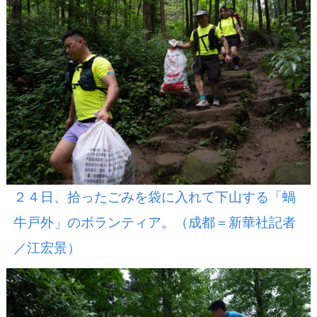
２４日、拾ったごみを袋に入れて下山する「蝸
牛戸外」のボランティア。（成都＝新華社記者
／江宏景）