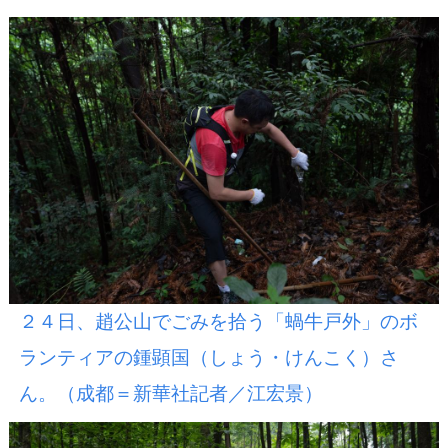
２４日、趙公山でごみを拾う「蝸牛戸外」のボ
ランティアの鍾顕国（しょう・けんこく）さ
ん。（成都＝新華社記者／江宏景）