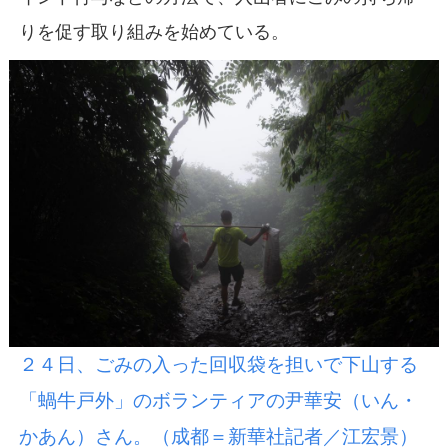
りを促す取り組みを始めている。
２４日、ごみの入った回収袋を担いで下山する
「蝸牛戸外」のボランティアの尹華安（いん・
かあん）さん。（成都＝新華社記者／江宏景）