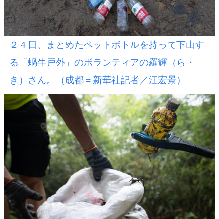
２４日、まとめたペットボトルを持って下山す
る「蝸牛戸外」のボランティアの羅輝（ら・
き）さん。（成都＝新華社記者／江宏景）