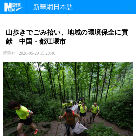
新華網日本語
政 治
経 済
社 会
山歩きでごみ拾い、地域の環境保全に貢
文 化
観 光
スポーツ
献 中国・都江堰市
新華社 | 2026-05-29 15:28:46
中日交流
国 際
特 集
写 真