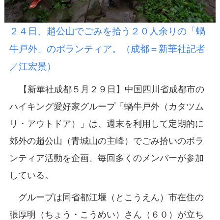
２４日、趙公山でごみを拾う２０人余りの「蝸
牛戸外」のボランティア。（成都＝新華社記者
／江宏景）
【新華社成都５月２９日】中国四川省成都市の
ハイキング愛好家グループ「蝸牛戸外（カタツム
リ・アウトドア）」は、週末を利用して定期的に
郊外の趙公山（青城山の主峰）でごみ拾いのボラ
ンティア活動を企画、毎回多くのメンバーが参加
している。
グループは同省都江堰（とこうえん）市在住の
張厚明（ちょう・こうめい）さん（６０）が立ち