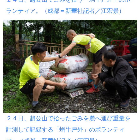
ランティア。（成都＝新華社記者／江宏景）
２４日、趙公山で拾ったごみを麓へ運び重量を
計測して記録する「蝸牛戸外」のボランティ