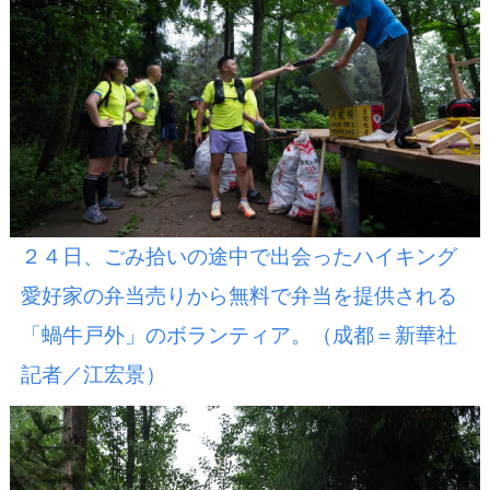
２４日、ごみ拾いの途中で出会ったハイキング
愛好家の弁当売りから無料で弁当を提供される
「蝸牛戸外」のボランティア。（成都＝新華社
記者／江宏景）