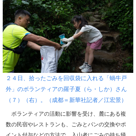
２４日、拾ったごみを回収袋に入れる「蝸牛戸
外」のボランティアの羅子夏（ら・しか）さん
（７）（右）。（成都＝新華社記者／江宏景）
ボランティアの活動に影響を受け、麓にある複
数の民宿やレストランも、ごみとパンの交換やポ
イント付与などの方法で、入山者にごみの持ち帰