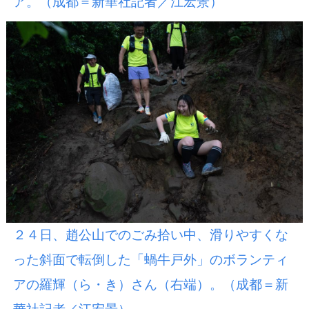
ア。（成都＝新華社記者／江宏景）
２４日、趙公山でのごみ拾い中、滑りやすくな
った斜面で転倒した「蝸牛戸外」のボランティ
アの羅輝（ら・き）さん（右端）。（成都＝新