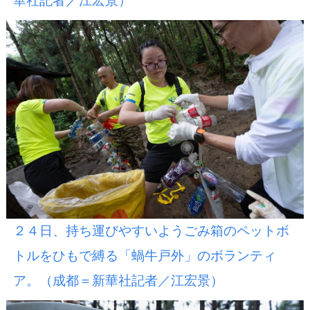
華社記者／江宏景）
２４日、持ち運びやすいようごみ箱のペットボ
トルをひもで縛る「蝸牛戸外」のボランティ
ア。（成都＝新華社記者／江宏景）