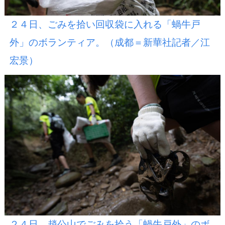
２４日、ごみを拾い回収袋に入れる「蝸牛戸
外」のボランティア。（成都＝新華社記者／江
宏景）
２４日、趙公山でごみを拾う「蝸牛戸外」のボ