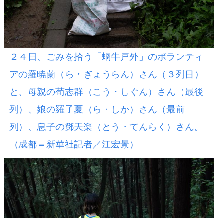
２４日、ごみを拾う「蝸牛戸外」のボランティ
アの羅暁蘭（ら・ぎょうらん）さん（３列目）
と、母親の苟志群（こう・しぐん）さん（最後
列）、娘の羅子夏（ら・しか）さん（最前
列）、息子の鄧天楽（とう・てんらく）さん。
（成都＝新華社記者／江宏景）