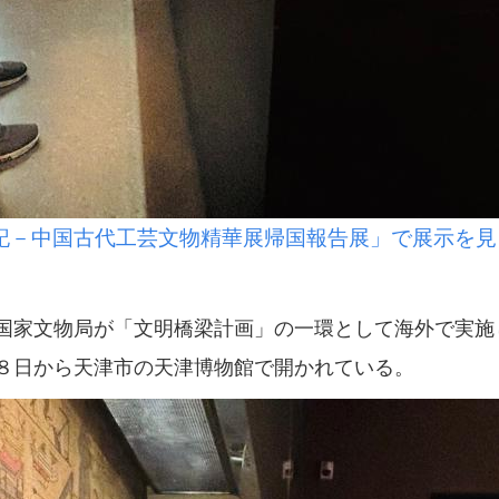
記－中国古代工芸文物精華展帰国報告展」で展示を見
家文物局が「文明橋梁計画」の一環として海外で実施
８日から天津市の天津博物館で開かれている。