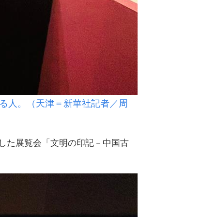
る人。（天津＝新華社記者／周
した展覧会「文明の印記－中国古