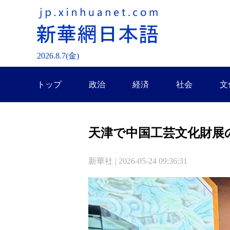
2026.
8
.
7
(金)
トップ
政治
経済
社会
文
天津で中国工芸文化財展
新華社 | 2026-05-24 09:36:31