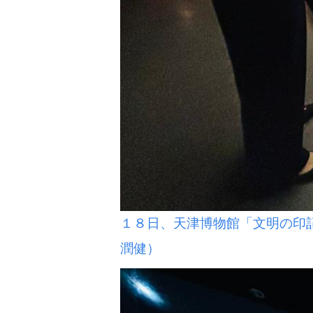
１８日、天津博物館「文明の印
潤健）