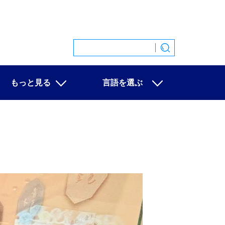
もっと見る
言語を選ぶ
特集
中文
映像
English
写真
Español
ニュース一覧
Français
Русский
عربى
日本語
한국어
Deutsch