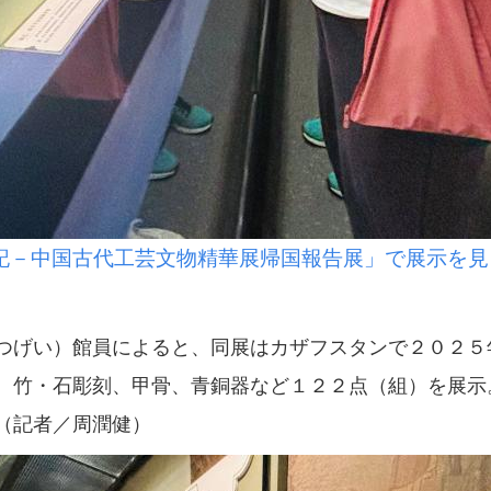
記－中国古代工芸文物精華展帰国報告展」で展示を見
げい）館員によると、同展はカザフスタンで２０２５
、竹・石彫刻、甲骨、青銅器など１２２点（組）を展示
（記者／周潤健）