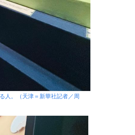
る人。（天津＝新華社記者／周