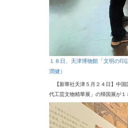
１８日、天津博物館「文明の印
潤健）
【新華社天津５月２４日】中国国
代工芸文物精華展」の帰国展が１