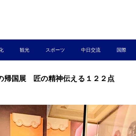
化
観光
スポーツ
中日交流
国際
の帰国展 匠の精神伝える１２２点