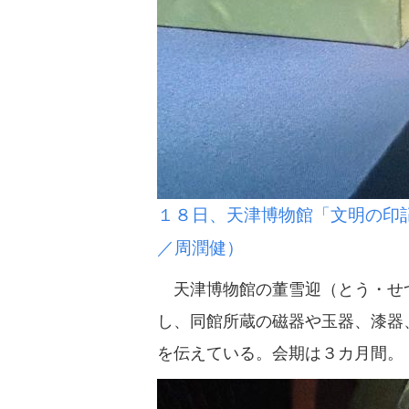
１８日、天津博物館「文明の印
／周潤健）
天津博物館の董雪迎（とう・せつ
し、同館所蔵の磁器や玉器、漆器
を伝えている。会期は３カ月間。