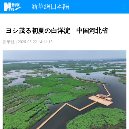
新華網日本語
政 治
経 済
社 会
ヨシ茂る初夏の白洋淀 中国河北省
文 化
観 光
スポーツ
新華社 | 2026-05-22 14:11:15
中日交流
国 際
特 集
写 真