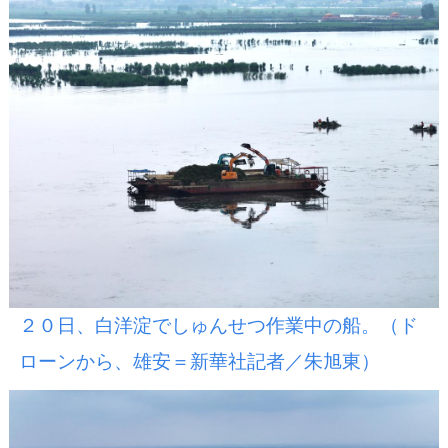
２０日、白洋淀でしゅんせつ作業中の船。（ド
ローンから、雄安＝新華社記者／朱旭東）