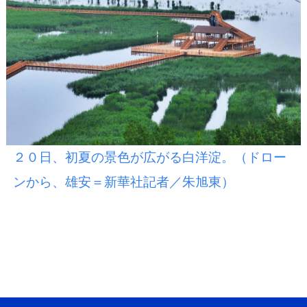
２０日、初夏の景色が広がる白洋淀。（ドロー
ンから、雄安＝新華社記者／朱旭東）