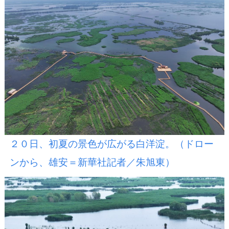
２０日、初夏の景色が広がる白洋淀。（ドロー
ンから、雄安＝新華社記者／朱旭東）