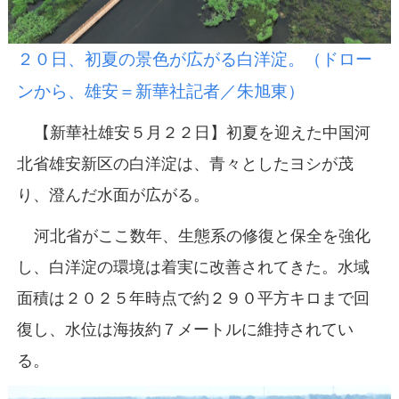
２０日、初夏の景色が広がる白洋淀。（ドロー
ンから、雄安＝新華社記者／朱旭東）
【新華社雄安５月２２日】初夏を迎えた中国河
北省雄安新区の白洋淀は、青々としたヨシが茂
り、澄んだ水面が広がる。
河北省がここ数年、生態系の修復と保全を強化
し、白洋淀の環境は着実に改善されてきた。水域
面積は２０２５年時点で約２９０平方キロまで回
復し、水位は海抜約７メートルに維持されてい
る。