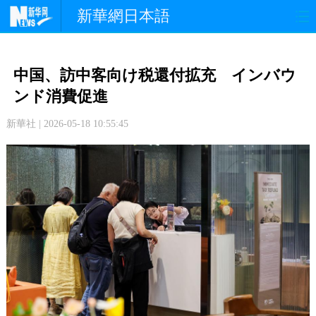
新華網日本語
政 治
経 済
社 会
中国、訪中客向け税還付拡充 インバウ
文 化
観 光
スポーツ
ンド消費促進
新華社 | 2026-05-18 10:55:45
中日交流
国 際
特 集
写 真