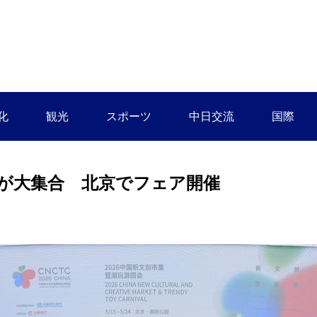
化
観光
スポーツ
中日交流
国際
が大集合 北京でフェア開催