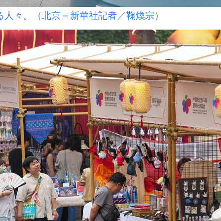
る人々。（北京＝新華社記者／鞠煥宗）