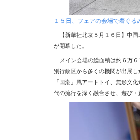
１５日、フェアの会場で着ぐる
【新華社北京５月１６日】中国北
が開幕した。
メイン会場の総面積は約６万６
別行政区から多くの機関が出展し
「国潮」風アートトイ、無形文化
代の流行を深く融合させ、遊び・