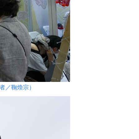
者／鞠煥宗）