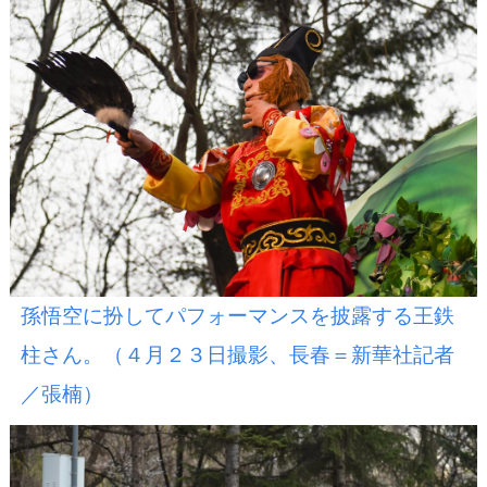
孫悟空に扮してパフォーマンスを披露する王鉄
柱さん。（４月２３日撮影、長春＝新華社記者
／張楠）