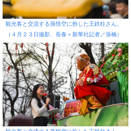
観光客と交流する孫悟空に扮した王鉄柱さん。
（４月２３日撮影、長春＝新華社記者／張楠）