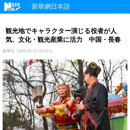
新華網日本語
政 治
経 済
社 会
観光地でキャラクター演じる役者が人
文 化
観 光
スポーツ
気、文化・観光産業に活力 中国・長春
新華社 | 2026-05-13 18:24:31
中日交流
国 際
特 集
写 真