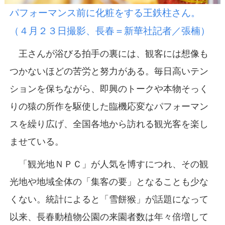
パフォーマンス前に化粧をする王鉄柱さん。
（４月２３日撮影、長春＝新華社記者／張楠）
王さんが浴びる拍手の裏には、観客には想像も
つかないほどの苦労と努力がある。毎日高いテン
ションを保ちながら、即興のトークや本物そっく
りの猿の所作を駆使した臨機応変なパフォーマン
スを繰り広げ、全国各地から訪れる観光客を楽し
ませている。
「観光地ＮＰＣ」が人気を博すにつれ、その観
光地や地域全体の「集客の要」となることも少な
くない。統計によると「雪餅猴」が話題になって
以来、長春動植物公園の来園者数は年々倍増して