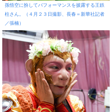
孫悟空に扮してパフォーマンスを披露する王鉄
柱さん。（４月２３日撮影、長春＝新華社記者
／張楠）