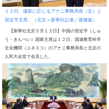
１２日、撮影に応じるアナニ事務局長（左）と
習近平主席。（北京＝新華社記者／翟健嵐）
【新華社北京５月１２日】中国の習近平（しゅ
う・きんぺい）国家主席は１２日、国連教育科学
文化機関（ユネスコ）のアナニ事務局長と北京の
人民大会堂で会見した。