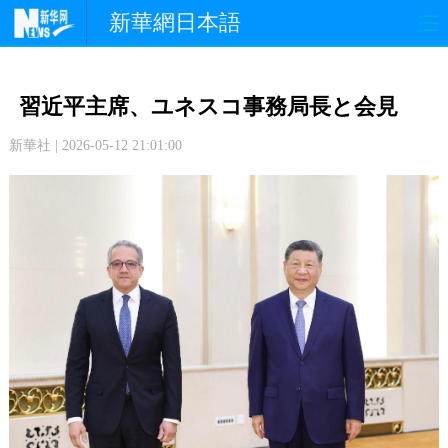
新華網日本語
政 治
経 済
社 会
習近平主席、ユネスコ事務局長と会見
文 化
観 光
スポーツ
新華社 | 2026-05-12 21:01:00
中日交流
国 際
特 集
写 真