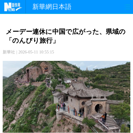
新華網日本語
政 治
経 済
社 会
メーデー連休に中国で広がった、県域の
文 化
観 光
スポーツ
「のんびり旅行」
新華社 | 2026-05-11 10:55:15
中日交流
国 際
特 集
写 真