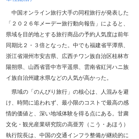
中国オンライン旅行大手の同程旅行が発表した
「２０２６年メーデー旅行動向報告」によると、
県域を目的地とする旅行商品の予約人気度は前年
同期比２・３倍となった。中でも福建省平潭県、
浙江省湖州市安吉県、広西チワン族自治区桂林市
陽朔県、山西省晋中市平遥県、雲南省紅河ハニ族
イ族自治州建水県などの人気が高かった。
県域の「のんびり旅行」の核心は、人混みを避
け、時間に追われず、最小限のコストで最高の感
情的価値と、深い地域体験を得る点にある。甘粛
文化・観光産業研究院の高亜芳（こう・あほう）
執行院長は、中国の交通インフラ整備が継続的に