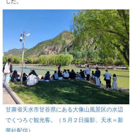
した。
甘粛省天水市甘谷県にある大像山風景区の水辺
でくつろぐ観光客。（５月２日撮影、天水＝新
華社配信）