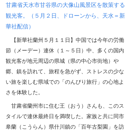
甘粛省天水市甘谷県の大像山風景区を散策する
観光客。（５月２日、ドローンから、天水＝新
華社配信）
【新華社蘭州５月１１日】中国では今年の労働
節（メーデー）連休（１～５日）中、多くの国内
観光客が地元周辺の県城（県の中心市街地）や
郷、鎮を訪れて、旅程を急がず、ストレスの少な
い旅を楽しむ県域での「のんびり旅行」の心地よ
さを体験した。
甘粛省蘭州市に住む王（おう）さんも、このス
タイルで連休最終日を満喫した。家族と共に同市
皋蘭（こうらん）県什川鎮の「百年古梨園」を訪