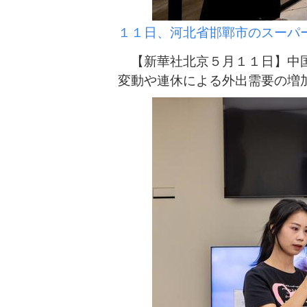
１１日、河北省邯鄲市のスーパ
【新華社北京５月１１日】中国
変動や連休による外出需要の増