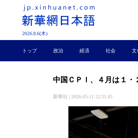
2026.
8
.
6
(木)
トップ
政治
経済
社会
文
中国ＣＰＩ、４月は１・
新華社 | 2026-05-11 22:31:45