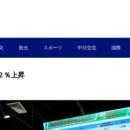
化
観光
スポーツ
中日交流
国際
２％上昇