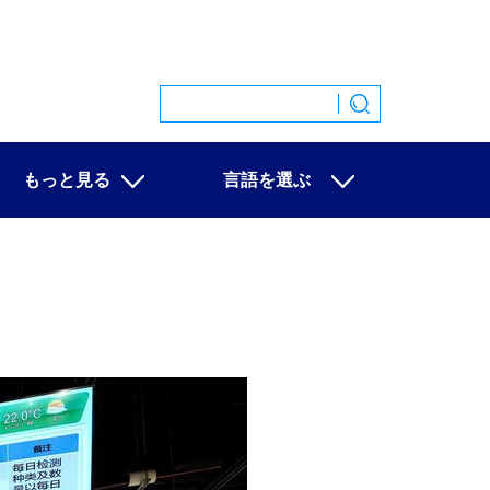
もっと見る
言語を選ぶ
特集
中文
映像
English
写真
Español
ニュース一覧
Français
Русский
عربى
日本語
한국어
Deutsch