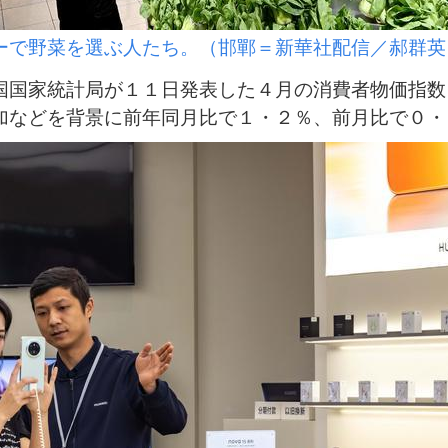
ーで野菜を選ぶ人たち。（邯鄲＝新華社配信／郝群英
国家統計局が１１日発表した４月の消費者物価指数
加などを背景に前年同月比で１・２％、前月比で０・