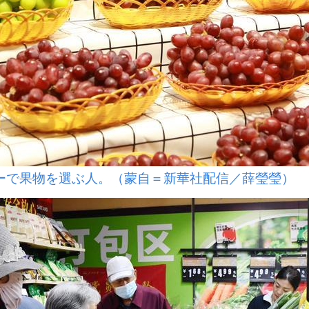
ーで果物を選ぶ人。（蒙自＝新華社配信／薛瑩瑩）