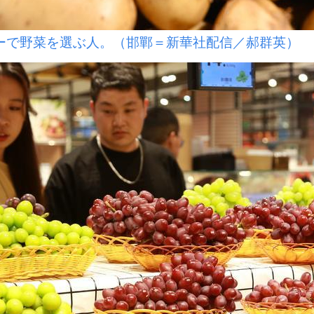
ーで野菜を選ぶ人。（邯鄲＝新華社配信／郝群英）