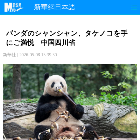
新華網日本語
政 治
経 済
社 会
パンダのシャンシャン、タケノコを手
文 化
観 光
スポーツ
にご満悦 中国四川省
新華社 | 2026-05-08 13:39:30
中日交流
国 際
特 集
写 真