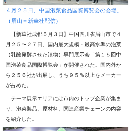
４月２５日、中国泡菜食品国際博覧会の会場。
（眉山＝新華社配信）
【新華社成都５月３日】中国四川省眉山市で４
月２５〜２７日、国内最大規模・最高水準の泡菜
（乳酸発酵させた漬物）専門展示会「第１５回中
国泡菜食品国際博覧会」が開催された。国内外か
ら２５６社が出展し、うち９５％以上をメーカー
が占めた。
テーマ展示エリアには市内のトップ企業が集ま
り、泡菜製品、原材料、関連産業チェーンの内容
を紹介した。