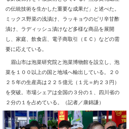
の伝統技術を生かした重要な成果だ」と述べた。
ミックス野菜の浅漬け、ラッキョウのピリ辛甘酢
漬け、ラディッシュ漬けなど多様な商品を展開
し、家庭、飲食店、電子商取引（ＥＣ）などの需
要に応えている。
眉山市は泡菜研究院と泡菜博物館を設立し、泡
菜を１００以上の国と地域へ輸出している。２０
２５年の生産高は２２５億元（１元＝約２３円）
を突破。市場シェアは全国の３分の１、四川省の
２分の１を占めている。（記者／康錦謙）