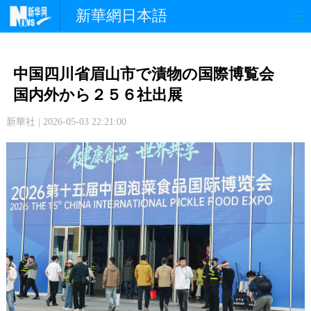
新華網日本語
政 治
経 済
社 会
中国四川省眉山市で漬物の国際博覧会
文 化
観 光
スポーツ
国内外から２５６社出展
新華社 | 2026-05-03 22:21:00
中日交流
国 際
特 集
写 真