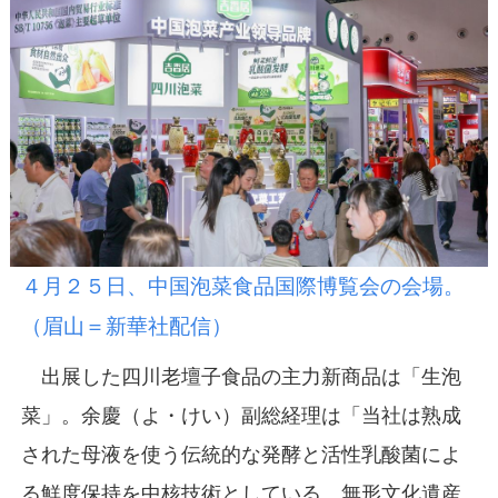
４月２５日、中国泡菜食品国際博覧会の会場。
（眉山＝新華社配信）
出展した四川老壇子食品の主力新商品は「生泡
菜」。余慶（よ・けい）副総経理は「当社は熟成
された母液を使う伝統的な発酵と活性乳酸菌によ
る鮮度保持を中核技術としている。無形文化遺産