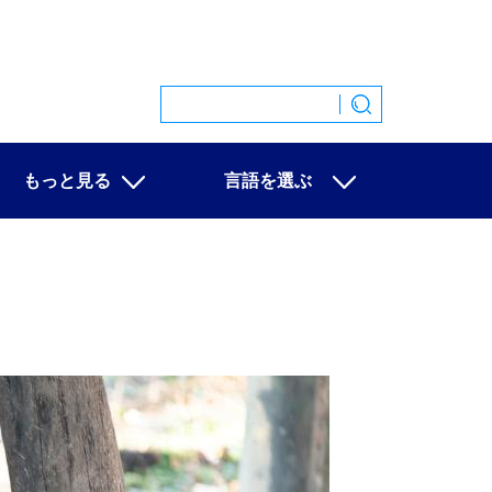
もっと見る
言語を選ぶ
特集
中文
映像
English
写真
Español
ニュース一覧
Français
Русский
عربى
日本語
한국어
Deutsch