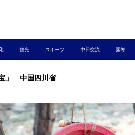
化
観光
スポーツ
中日交流
国際
宝」 中国四川省