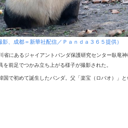
撮影、成都＝新華社配信／Ｐａｎｄａ３６５提供）
川省にあるジャイアントパンダ保護研究センター臥竜神
具を前足でつかみ立ち上がる様子が撮影された。
国で初めて誕生したパンダ。父「楽宝（ロバオ）」と
。