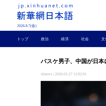
2026.
8
.
7
(金)
トップ
政治
経済
社会
文
バスケ男子、中国が日本
xhnews | 2026-02-27 12:02:01