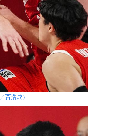
／賈浩成）