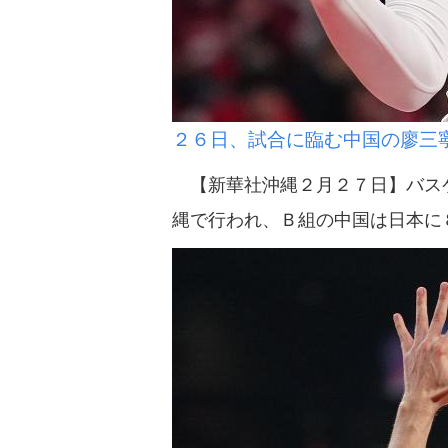
２６日、試合に臨む中国の廖三
【新華社沖縄２月２７日】バスケ
縄で行われ、Ｂ組の中国は日本に