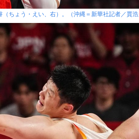
睿（ちょう・えい、右）。（沖縄＝新華社記者／賈浩