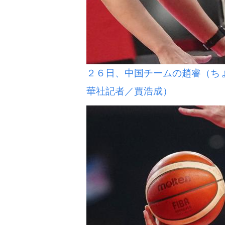
２６日、中国チームの趙睿（ち
華社記者／賈浩成）