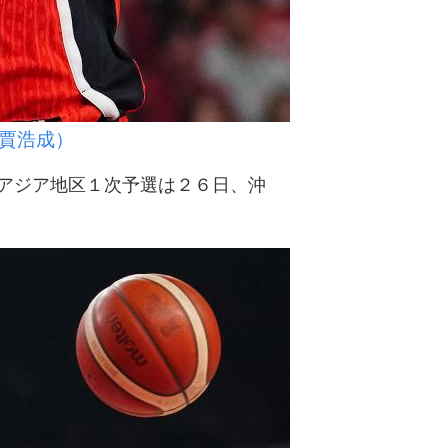
賈浩成）
アジア地区１次予選は２６日、沖