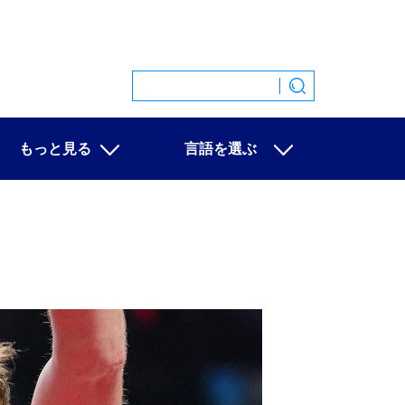
もっと見る
言語を選ぶ
特集
中文
映像
English
写真
Español
ニュース一覧
Français
Русский
عربى
日本語
한국어
Deutsch