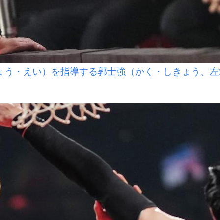
ょう・えい）を指導する郭士強（かく・しきょう、左