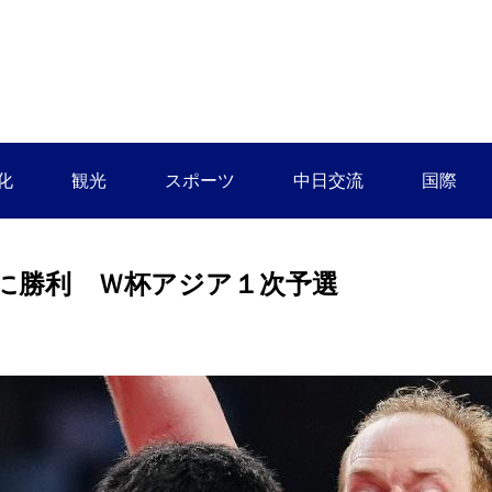
化
観光
スポーツ
中日交流
国際
に勝利 Ｗ杯アジア１次予選