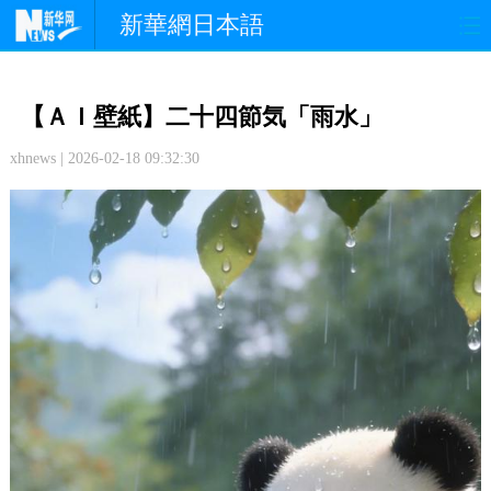
新華網日本語
政 治
経 済
社 会
【ＡＩ壁紙】二十四節気「雨水」
文 化
観 光
スポーツ
xhnews | 2026-02-18 09:32:30
中日交流
国 際
特 集
写 真