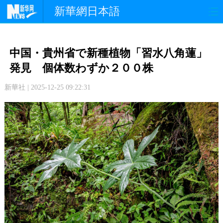
新華網日本語
政 治
経 済
社 会
中国・貴州省で新種植物「習水八角蓮」
文 化
観 光
スポーツ
発見 個体数わずか２００株
新華社 | 2025-12-25 09:22:31
中日交流
国 際
特 集
写 真