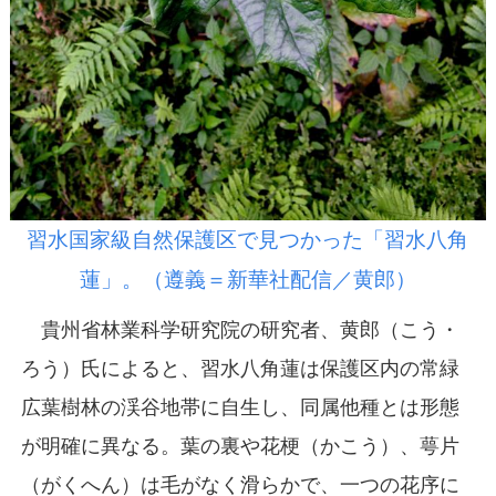
習水国家級自然保護区で見つかった「習水八角
蓮」。（遵義＝新華社配信／黄郎）
貴州省林業科学研究院の研究者、黄郎（こう・
ろう）氏によると、習水八角蓮は保護区内の常緑
広葉樹林の渓谷地帯に自生し、同属他種とは形態
が明確に異なる。葉の裏や花梗（かこう）、萼片
（がくへん）は毛がなく滑らかで、一つの花序に