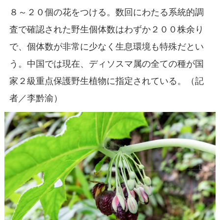
８～２０個の花をつける。数回にわたる系統的調
査で確認された野生個体数はわずか２００株余り
で、個体数が非常に少なく生息環境も特殊だとい
う。中国では現在、ディソスマ属の全ての種が国
家２級重点保護野生植物に指定されている。（記
者／李黔渝）