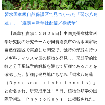
習水国家級自然保護区で見つかった「習水八角
蓮」。（遵義＝新華社配信／楊成華）
【新華社貴陽１２月２５日】中国貴州省林業科
学研究院の研究チームが同省遵義市の習水国家級
自然保護区で実施した調査で、独特の形態を持つ
メギ科ディソスマ属の植物を発見し、形態学的比
較と分子系統学的解析を通じて新種であることを
確認した。新種は発見地にちなみ「習水八角蓮
（Ｄｙｓｏｓｍａ ｘｉｓｈｕｉｅｎｓｉｓ）」
と命名され、研究成果は１５日、植物分類学の国
際学術誌「ＰｈｙｔｏＫｅｙｓ」に掲載された。