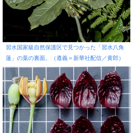
習水国家級自然保護区で見つかった「習水八角
蓮」の葉の裏面。（遵義＝新華社配信／黄郎）