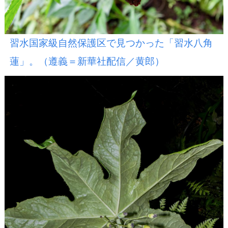
習水国家級自然保護区で見つかった「習水八角
蓮」。（遵義＝新華社配信／黄郎）