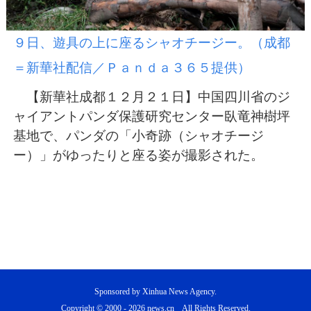
９日、遊具の上に座るシャオチージー。（成都
＝新華社配信／Ｐａｎｄａ３６５提供）
【新華社成都１２月２１日】中国四川省のジ
ャイアントパンダ保護研究センター臥竜神樹坪
基地で、パンダの「小奇跡（シャオチージ
ー）」がゆったりと座る姿が撮影された。
Sponsored by Xinhua News Agency.
Copyright © 2000 -
2026 news.cn All Rights Reserved.