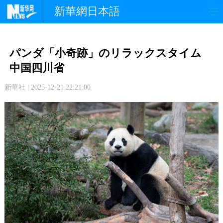
新華網日本語
政 治
経 済
社 会
パンダ「小奇跡」のリラックスタイム
文 化
観 光
スポーツ
中国四川省
新華社 | 2025-12-21 22:21:00
中日交流
国 際
特 集
写 真