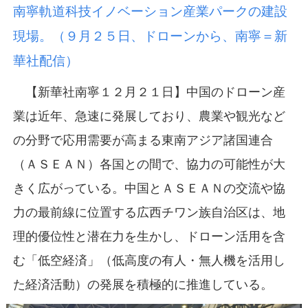
南寧軌道科技イノベーション産業パークの建設
現場。（９月２５日、ドローンから、南寧＝新
華社配信）
【新華社南寧１２月２１日】中国のドローン産
業は近年、急速に発展しており、農業や観光など
の分野で応用需要が高まる東南アジア諸国連合
（ＡＳＥＡＮ）各国との間で、協力の可能性が大
きく広がっている。中国とＡＳＥＡＮの交流や協
力の最前線に位置する広西チワン族自治区は、地
理的優位性と潜在力を生かし、ドローン活用を含
む「低空経済」（低高度の有人・無人機を活用し
た経済活動）の発展を積極的に推進している。