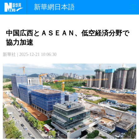
新華網日本語
政 治
経 済
社 会
中国広西とＡＳＥＡＮ、低空経済分野で
文 化
観 光
スポーツ
協力加速
新華社 | 2025-12-21 10:06:30
中日交流
国 際
特 集
写 真