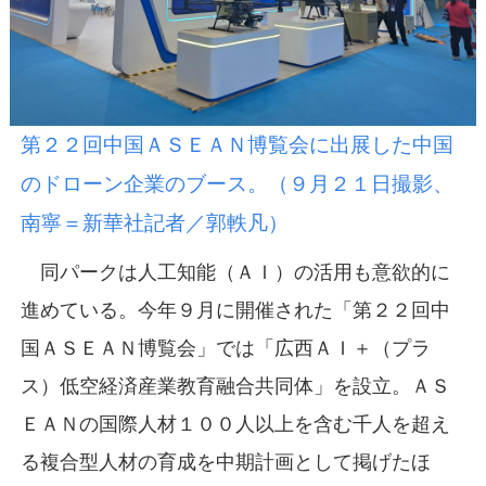
第２２回中国ＡＳＥＡＮ博覧会に出展した中国
のドローン企業のブース。（９月２１日撮影、
南寧＝新華社記者／郭軼凡）
同パークは人工知能（ＡＩ）の活用も意欲的に
進めている。今年９月に開催された「第２２回中
国ＡＳＥＡＮ博覧会」では「広西ＡＩ＋（プラ
ス）低空経済産業教育融合共同体」を設立。ＡＳ
ＥＡＮの国際人材１００人以上を含む千人を超え
る複合型人材の育成を中期計画として掲げたほ