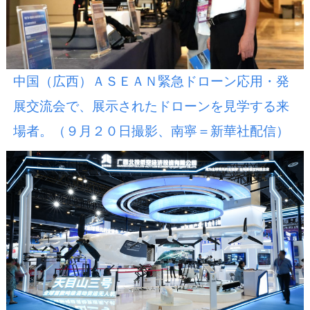
中国（広西）ＡＳＥＡＮ緊急ドローン応用・発
展交流会で、展示されたドローンを見学する来
場者。（９月２０日撮影、南寧＝新華社配信）