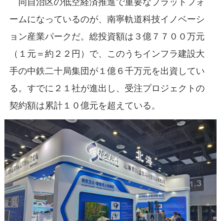
同自治区の低空経済推進で重要なプラットフォ
ームになっているのが、南寧軌道科技イノベーシ
ョン産業パークだ。総投資額は３億７７００万元
（１元＝約２２円）で、このうちインフラ建設大
手の中鉄二十局集団が１億６千万元を出資してい
る。すでに２１社が進出し、受注プロジェクトの
契約額は累計１０億元を超えている。