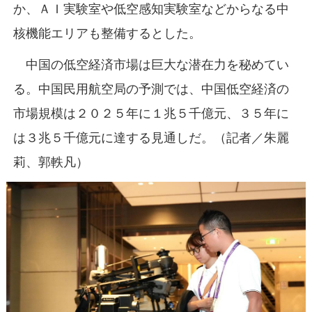
か、ＡＩ実験室や低空感知実験室などからなる中
核機能エリアも整備するとした。
中国の低空経済市場は巨大な潜在力を秘めてい
る。中国民用航空局の予測では、中国低空経済の
市場規模は２０２５年に１兆５千億元、３５年に
は３兆５千億元に達する見通しだ。（記者／朱麗
莉、郭軼凡）