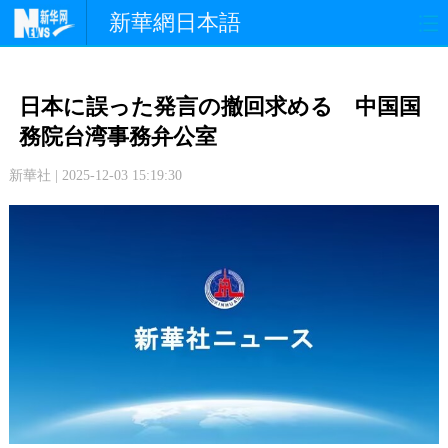
新華網日本語
政 治
経 済
社 会
日本に誤った発言の撤回求める 中国国
文 化
観 光
スポーツ
務院台湾事務弁公室
新華社 | 2025-12-03 15:19:30
中日交流
国 際
特 集
写 真