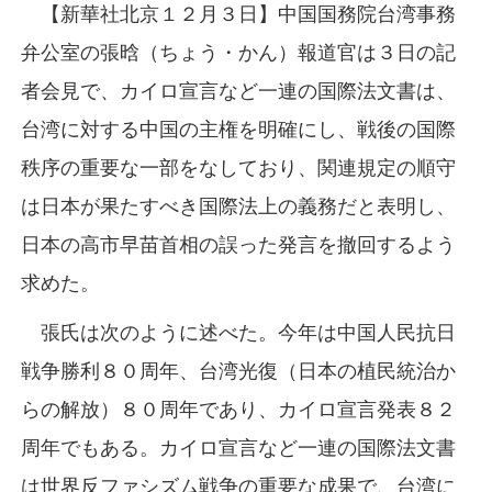
【新華社北京１２月３日】中国国務院台湾事務
弁公室の張晗（ちょう・かん）報道官は３日の記
者会見で、カイロ宣言など一連の国際法文書は、
台湾に対する中国の主権を明確にし、戦後の国際
秩序の重要な一部をなしており、関連規定の順守
は日本が果たすべき国際法上の義務だと表明し、
日本の高市早苗首相の誤った発言を撤回するよう
求めた。
張氏は次のように述べた。今年は中国人民抗日
戦争勝利８０周年、台湾光復（日本の植民統治か
らの解放）８０周年であり、カイロ宣言発表８２
周年でもある。カイロ宣言など一連の国際法文書
は世界反ファシズム戦争の重要な成果で、台湾に