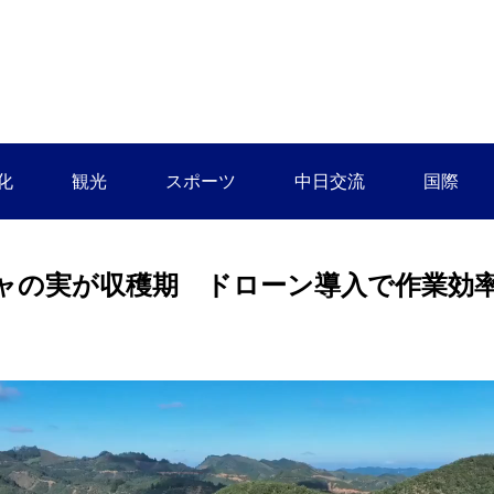
化
観光
スポーツ
中日交流
国際
ャの実が収穫期 ドローン導入で作業効