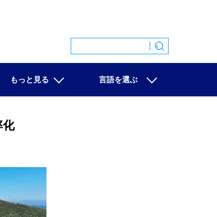
もっと見る
言語を選ぶ
特集
中文
映像
English
率化
写真
Español
ニュース一覧
Français
Русский
عربى
日本語
한국어
Deutsch