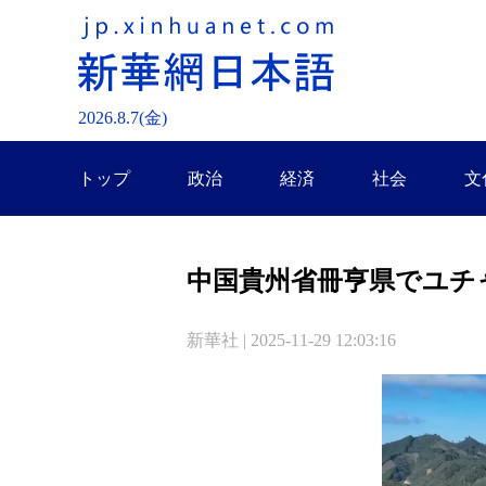
2026.
8
.
7
(金)
トップ
政治
経済
社会
文
中国貴州省冊亨県でユチ
新華社 | 2025-11-29 12:03:16