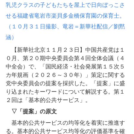
乳児クラスの子どもたちを屋上で日向ぼっこさ
せる福建省竜岩市楽貝多金橋保育園の保育士。
（１０月３１日撮影、竜岩＝新華社配信／劉黙
涵）
【新華社北京１１月２３日】中国共産党は１
０月、第２０期中央委員会第４回全体会議（４
中全会）で、「国民経済・社会発展第１５次５
カ年規画（２０２６～３０年）」策定に関する
党中央委員会の提案を採択した。「提案」に盛
り込まれたキーワードについて解説する。第１
２回は「基本的公共サービス」。
▽「提案」の原文
基本的公共サービスの均等化を着実に推進す
る。基本的公共サービス均等化の評価基準を確