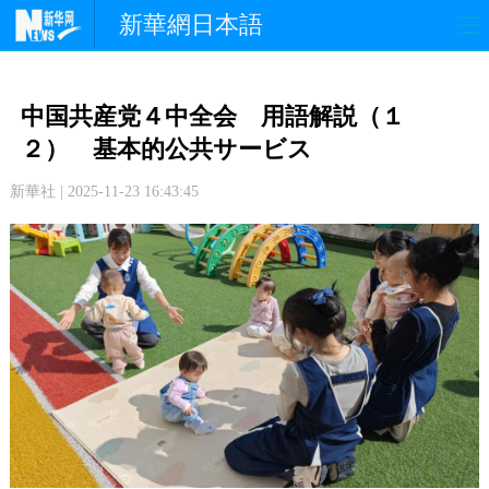
新華網日本語
政 治
経 済
社 会
中国共産党４中全会 用語解説（１
文 化
観 光
スポーツ
２） 基本的公共サービス
新華社 | 2025-11-23 16:43:45
中日交流
国 際
特 集
写 真