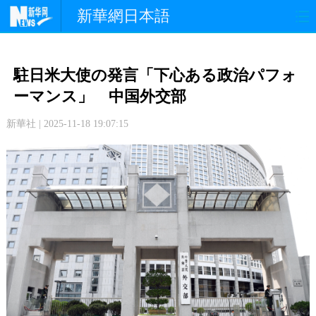
新華網日本語
政 治
経 済
社 会
駐日米大使の発言「下心ある政治パフォ
文 化
観 光
スポーツ
ーマンス」 中国外交部
新華社 | 2025-11-18 19:07:15
中日交流
国 際
特 集
写 真