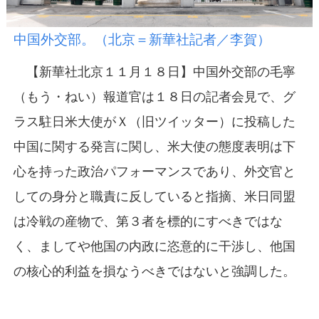
中国外交部。（北京＝新華社記者／李賀）
【新華社北京１１月１８日】中国外交部の毛寧
（もう・ねい）報道官は１８日の記者会見で、グ
ラス駐日米大使がＸ（旧ツイッター）に投稿した
中国に関する発言に関し、米大使の態度表明は下
心を持った政治パフォーマンスであり、外交官と
しての身分と職責に反していると指摘、米日同盟
は冷戦の産物で、第３者を標的にすべきではな
く、ましてや他国の内政に恣意的に干渉し、他国
の核心的利益を損なうべきではないと強調した。