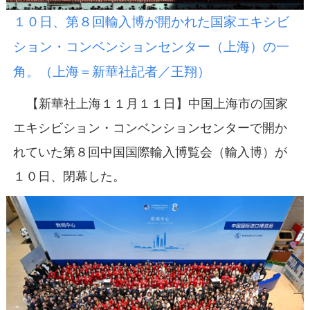
１０日、第８回輸入博が開かれた国家エキシビ
ション・コンベンションセンター（上海）の一
角。（上海＝新華社記者／王翔）
【新華社上海１１月１１日】中国上海市の国家
エキシビション・コンベンションセンターで開か
れていた第８回中国国際輸入博覧会（輸入博）が
１０日、閉幕した。