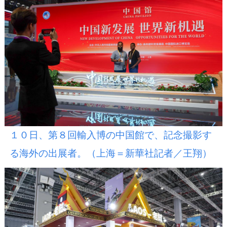
１０日、第８回輸入博の中国館で、記念撮影す
る海外の出展者。（上海＝新華社記者／王翔）