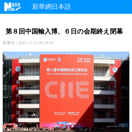
新華網日本語
政 治
経 済
社 会
第８回中国輸入博、６日の会期終え閉幕
文 化
観 光
スポーツ
新華社 | 2025-11-11 09:29:31
中日交流
国 際
特 集
写 真