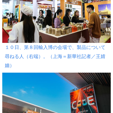
１０日、第８回輸入博の会場で、製品について
尋ねる人（右端）。（上海＝新華社記者／王婧
嬙）