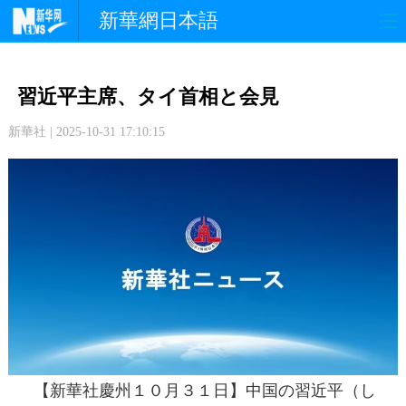
新華網日本語
政 治
経 済
社 会
習近平主席、タイ首相と会見
文 化
観 光
スポーツ
新華社 | 2025-10-31 17:10:15
中日交流
国 際
特 集
写 真
【新華社慶州１０月３１日】中国の習近平（し