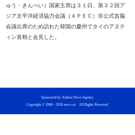
ゅう・きんぺい）国家主席は３１日、第３２回ア
ジア太平洋経済協力会議（ＡＰＥＣ）非公式首脳
会議出席のため訪れた韓国の慶州でタイのアヌテ
ィン首相と会見した。
Sponsored by Xinhua News Agency.
Copyright © 2000 -
2026 news.cn All Rights Reserved.