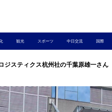
化
観光
スポーツ
中日交流
国際
ロジスティクス杭州社の千葉原雄一さん