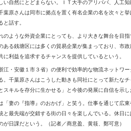
い自然にとどまらない。ＩＴ大手のアリババ、人工知
千葉原さんは同市に拠点を置く有名企業の名を次々と挙
ると話す。
のような外資企業にとっても、より大きな舞台を目指
のある銭塘区には多くの貿易企業が集まっており、市政
共に利益を追求するチャンスを提供しているという。
江・安徽１市３省）の便利で効率的な物流ネットワー
る。千葉原さんはこうした動きも同社にとって新たなチ
とスキルを存分に生かせる」と今後の発展に自信を示し
「妻の『指導』のおかげ」と笑う。仕事を通じて広東
統と最先端が交錯する街の日々を楽しんでいる。休日に
のが日課だという。（記者／商意盈、黄筱、鄭可意）