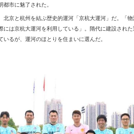
明都市に魅了された。
北京と杭州を結ぶ歴史的運河「京杭大運河」だ。「物
際には京杭大運河を利用している」。隋代に建設された
ているが、運河のほとりを住まいに選んだ。