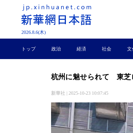
2026.
8
.
6
(木)
トップ
政治
経済
社会
文
杭州に魅せられて 東芝
新華社 | 2025-10-23 10:07:45