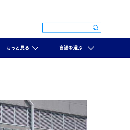
もっと見る
言語を選ぶ
特集
中文
映像
English
写真
Español
ニュース一覧
Français
Русский
عربى
日本語
한국어
Deutsch