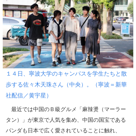
１４日、寧波大学のキャンパスを学生たちと散
歩する佐々木天珠さん（中央）。（寧波＝新華
社配信／黄宇星）
最近では中国のＢ級グルメ「麻辣燙（マーラー
タン）」が東京で人気を集め、中国の国宝である
パンダも日本で広く愛されていることに触れ、