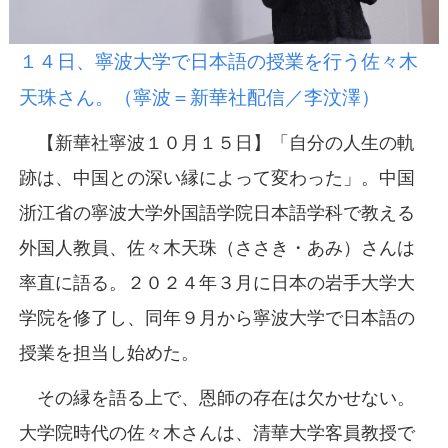
１４日、寧波大学で日本語の授業を行う佐々木
天珠さん。（寧波＝新華社配信／李汶澤）
【新華社寧波１０月１５日】「自分の人生の軌
跡は、中国との深い縁によって変わった」。中国
浙江省の寧波大学外国語学院日本語学科で教える
外国人教員、佐々木天珠（ささき・あみ）さんは
率直に語る。２０２４年３月に日本の岩手大学大
学院を修了し、同年９月から寧波大学で日本語の
授業を担当し始めた。
その縁を語る上で、恩師の存在は欠かせない。
大学院時代の佐々木さんは、清華大学客員教授で