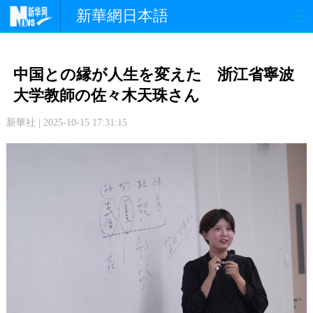
新華網日本語
政 治
経 済
社 会
中国との縁が人生を変えた 浙江省寧波
文 化
観 光
スポーツ
大学教師の佐々木天珠さん
新華社 | 2025-10-15 17:31:15
中日交流
国 際
特 集
写 真