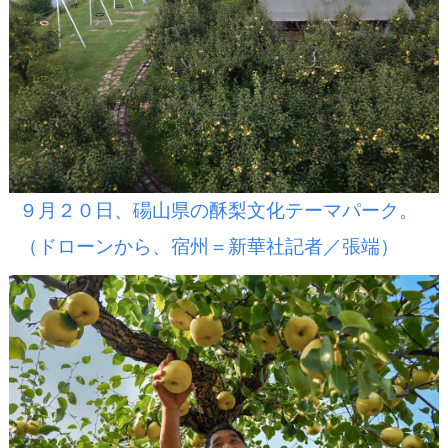
９月２０日、碭山県の酥梨文化テーマパーク。
（ドローンから、宿州＝新華社記者／張端）