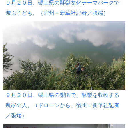
９月２０日、碭山県の酥梨文化テーマパークで
遊ぶ子ども。（宿州＝新華社記者／張端）
９月２０日、碭山県の梨園で、酥梨を収穫する
農家の人。（ドローンから、宿州＝新華社記者
／張端）