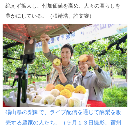
絶えず拡大し、付加価値を高め、人々の暮らしを
豊かにしている。（張靖浩、許文響）
碭山県の梨園で、ライブ配信を通じて酥梨を販
売する農家の人たち。（９月１３日撮影、宿州