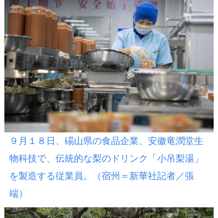
９月１８日、碭山県の食品企業、安徽竜潤堂生
物科技で、伝統的な梨のドリンク「小吊梨湯」
を製造する従業員。（宿州＝新華社記者／張
端）