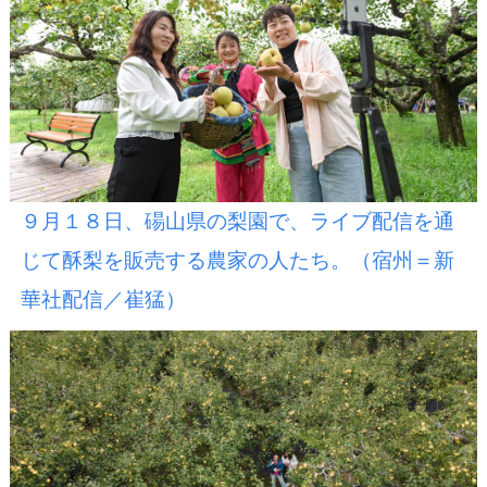
９月１８日、碭山県の梨園で、ライブ配信を通
じて酥梨を販売する農家の人たち。（宿州＝新
華社配信／崔猛）