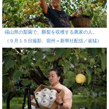
碭山県の梨園で、酥梨を収穫する農家の人。
（９月１５日撮影、宿州＝新華社配信／崔猛）