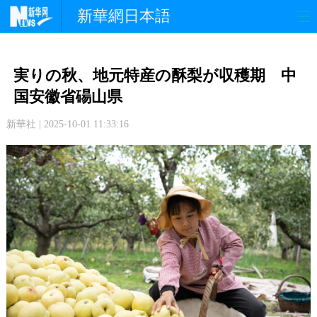
新華網日本語
政 治
経 済
社 会
実りの秋、地元特産の酥梨が収穫期 中
文 化
観 光
スポーツ
国安徽省碭山県
新華社 | 2025-10-01 11:33:16
中日交流
国 際
特 集
写 真