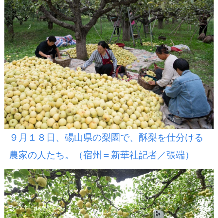
９月１８日、碭山県の梨園で、酥梨を仕分ける
農家の人たち。（宿州＝新華社記者／張端）