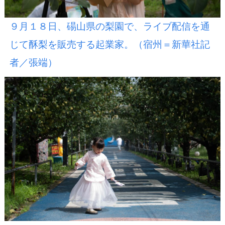
９月１８日、碭山県の梨園で、ライブ配信を通
じて酥梨を販売する起業家。（宿州＝新華社記
者／張端）