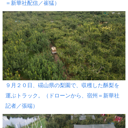
＝新華社配信／崔猛）
９月２０日、碭山県の梨園で、収穫した酥梨を
運ぶトラック。（ドローンから、宿州＝新華社
記者／張端）