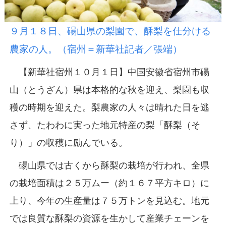
９月１８日、碭山県の梨園で、酥梨を仕分ける
農家の人。（宿州＝新華社記者／張端）
【新華社宿州１０月１日】中国安徽省宿州市碭
山（とうざん）県は本格的な秋を迎え、梨園も収
穫の時期を迎えた。梨農家の人々は晴れた日を逃
さず、たわわに実った地元特産の梨「酥梨（そ
り）」の収穫に励んでいる。
碭山県では古くから酥梨の栽培が行われ、全県
の栽培面積は２５万ムー（約１６７平方キロ）に
上り、今年の生産量は７５万トンを見込む。地元
では良質な酥梨の資源を生かして産業チェーンを