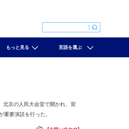
もっと見る
言語を選ぶ
特集
中文
映像
English
写真
Español
ニュース一覧
Français
Русский
عربى
、北京の人民大会堂で開かれ、習
日本語
が重要演説を行った。
한국어
Deutsch