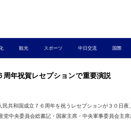
化
観光
スポーツ
中日交流
国際
６周年祝賀レセプションで重要演説
民共和国成立７６周年を祝うレセプションが３０日夜
産党中央委員会総書記・国家主席・中央軍事委員会主席