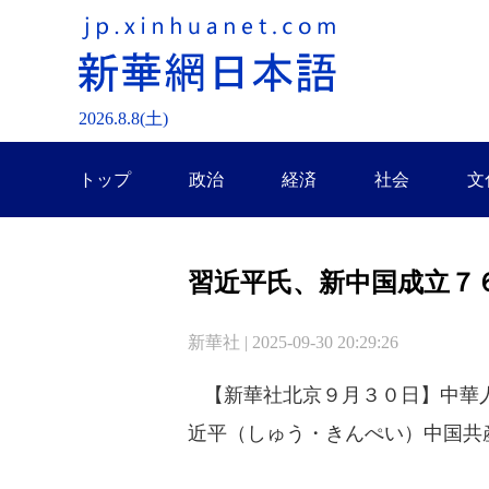
2026.
8
.
8
(土)
トップ
政治
経済
社会
文
習近平氏、新中国成立７
新華社 | 2025-09-30 20:29:26
【新華社北京９月３０日】中華人
近平（しゅう・きんぺい）中国共