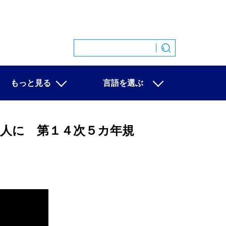
もっと見る
言語を選ぶ
特集
中文
映像
English
万人に 第１４次５カ年規
写真
Español
ニュース一覧
Français
Русский
عربى
日本語
한국어
Deutsch