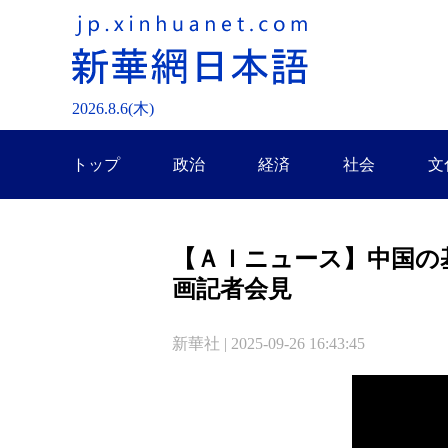
2026.
8
.
6
(木)
トップ
政治
経済
社会
文
【ＡＩニュース】中国の
画記者会見
新華社 | 2025-09-26 16:43:45