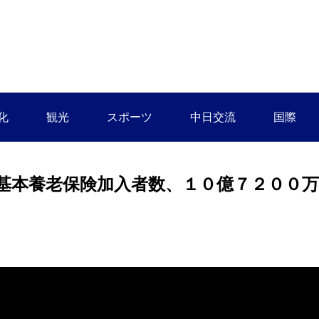
化
観光
スポーツ
中日交流
国際
基本養老保険加入者数、１０億７２００