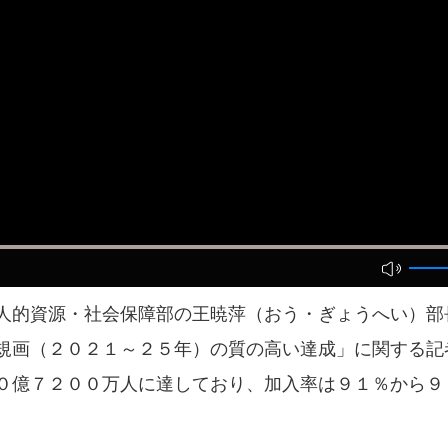
的資源・社会保障部の王暁萍（おう・ぎょうへい）部
規画（２０２１～２５年）の質の高い達成」に関する記
０億７２００万人に達しており、加入率は９１％から９