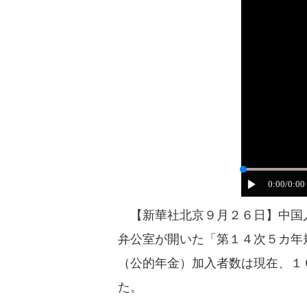
0:00
/0:00
【新華社北京９月２６日】中国人
弁公室が開いた「第１４次５カ年
（公的年金）加入者数は現在、１
た。