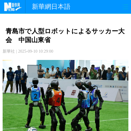
新華網日本語
政 治
経 済
社 会
青島市で人型ロボットによるサッカー大
文 化
観 光
スポーツ
会 中国山東省
新華社 | 2025-09-10 10:29:00
中日交流
国 際
特 集
写 真