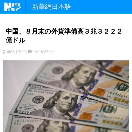
新華網日本語
政 治
経 済
社 会
中国、８月末の外貨準備高３兆３２２２
文 化
観 光
スポーツ
億ドル
新華社 | 2025-09-08 15:23:00
中日交流
国 際
特 集
写 真