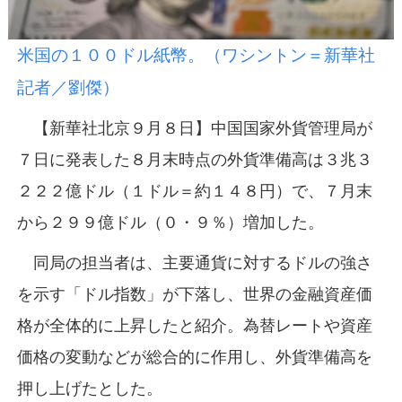
米国の１００ドル紙幣。（ワシントン＝新華社
記者／劉傑）
【新華社北京９月８日】中国国家外貨管理局が
７日に発表した８月末時点の外貨準備高は３兆３
２２２億ドル（１ドル＝約１４８円）で、７月末
から２９９億ドル（０・９％）増加した。
同局の担当者は、主要通貨に対するドルの強さ
を示す「ドル指数」が下落し、世界の金融資産価
格が全体的に上昇したと紹介。為替レートや資産
価格の変動などが総合的に作用し、外貨準備高を
押し上げたとした。