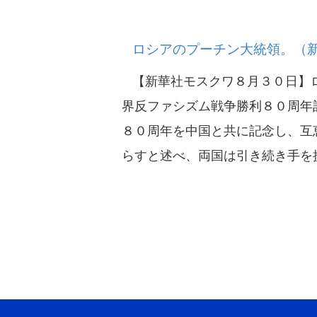
ロシアのプーチン大統領。（
【新華社モスクワ８月３０日】ロ
界反ファシズム戦争勝利８０周年
８０周年を中国と共に記念し、互
らすと述べ、両国は引き続き手を