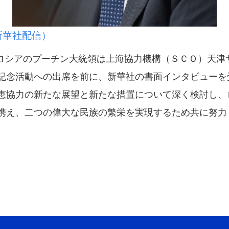
新華社配信）
シアのプーチン大統領は上海協力機構（ＳＣＯ）天津
記念活動への出席を前に、新華社の書面インタビューを
恵協力の新たな展望と新たな措置について深く検討し、
携え、二つの偉大な民族の繁栄を実現するため共に努力