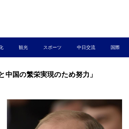
化
観光
スポーツ
中日交流
国際
と中国の繁栄実現のため努力」