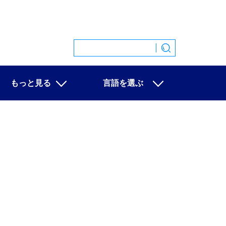
もっと見る
言語を選ぶ
特集
中文
映像
English
写真
Español
ニュース一覧
Français
Русский
عربى
日本語
한국어
Deutsch