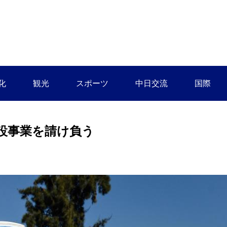
化
観光
スポーツ
中日交流
国際
設事業を請け負う