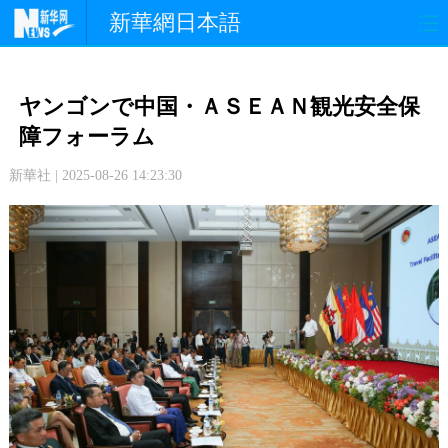
新華網日本語
政 治
経 済
社 会
ヤンゴンで中国・ＡＳＥＡＮ観光安全保
文 化
観 光
スポーツ
障フォーラム
新華社 | 2025-08-26 14:23:30
中日交流
国 際
特 集
写 真