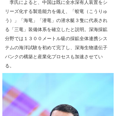
李氏によると、中国は既に全水深有人装置をシ
リーズ化する製造能力を備え、「蛟竜（こうりゅ
う）」「海竜」「潜竜」の潜水艇３隻に代表され
る「三竜」装備体系を確立したと説明。深海採鉱
分野では１３００メートル級の採鉱全体連携シス
テムの海洋試験を初めて完了し、深海生物遺伝子
バンクの構築と産業化プロセスも加速させてい
る。