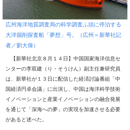
広州海洋地質調査局の科学調査ふ頭に停泊する
大洋掘削探査船「夢想」号。（広州＝新華社記
者／劉大偉）
【新華社北京８月１４日】中国国家海洋信息セ
ンターの李双建（り・そうけん）副主任兼研究員
は、新華社が１３日に配信した経済討論番組「中
国経済円卓会議」に出演し、中国は海洋科学技術
イノベーションと産業イノベーションの融合発展
を通じて「深海への夢」の実現を加速させる必要
があると述べた。