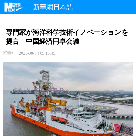
新華網日本語
政 治
経 済
社 会
専門家が海洋科学技術イノベーションを
文 化
観 光
スポーツ
提言 中国経済円卓会議
新華社 | 2025-08-14 09:13:45
中日交流
国 際
特 集
写 真