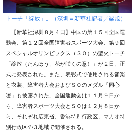
トーチ「綻放」。（深圳＝新華社記者／梁旭）
【新華社深圳８月４日】中国の第１５回全国運
動会、第１２回全国障害者スポーツ大会、第９回
スペシャルオリンピックス（ＳＯ）の聖火トーチ
「綻放（たんほう、花が咲くの意）」が２日、正
式に発表された。また、表彰式で使用される音楽
と衣装、障害者大会およびＳＯのメダル「同心
暖」も披露された。全国運動会は１１月９日か
ら、障害者スポーツ大会とＳＯは１２月８日か
ら、それぞれ広東省、香港特別行政区、マカオ特
別行政区の３地域で開催される。