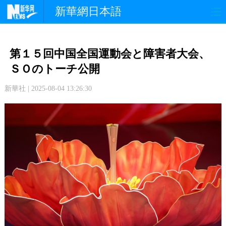
新華網日本語
政 治
経 済
社 会
第１５回中国全国運動会と障害者大会、
文 化
観 光
スポーツ
ＳＯのトーチ公開
新華社 | 2025-08-04 13:26:30
中日交流
国 際
特 集
写 真