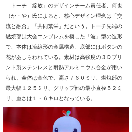
トーチ「綻放」のデザインチーム責任者、何也
（か・や）氏によると、核心デザイン理念は「交
流と融合」「共同繁栄」だという。トーチ先端の
燃焼部は大会エンブレムを模した「波」型の造形
で、本体は流線形の金属構造。底部にはボタンの
花があしらわれている。素材は高強度の３Ｄプリ
ント製ステンレスと耐熱アルミニウム合金が用い
られ、全体は金色で、高さ７６０ミリ、燃焼部の
最大幅１２５ミリ、グリップ部の最小直径５２ミ
リ、重さは１・６キロとなっている。