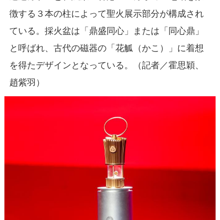
徴する３本の柱によって聖火展示部分が構成され
ている。採火盆は「鼎盛同心」または「同心鼎」
と呼ばれ、古代の磁器の「花觚（かこ）」に着想
を得たデザインとなっている。（記者／霍思穎、
趙紫羽）