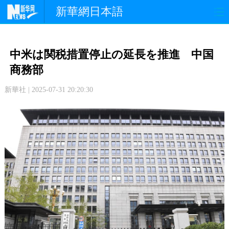
新華網日本語
政 治
経 済
社 会
中米は関税措置停止の延長を推進 中国
文 化
観 光
スポーツ
商務部
新華社 | 2025-07-31 20:20:30
中日交流
国 際
特 集
写 真