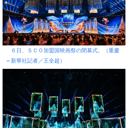
６日、ＳＣＯ加盟国映画祭の閉幕式。（重慶
＝新華社記者／王全超）