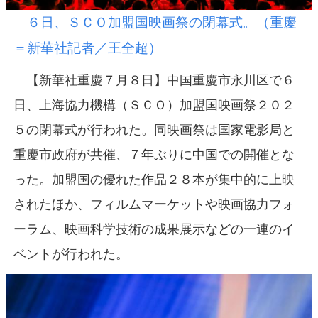
６日、ＳＣＯ加盟国映画祭の閉幕式。（重慶
＝新華社記者／王全超）
【新華社重慶７月８日】中国重慶市永川区で６
日、上海協力機構（ＳＣＯ）加盟国映画祭２０２
５の閉幕式が行われた。同映画祭は国家電影局と
重慶市政府が共催、７年ぶりに中国での開催とな
った。加盟国の優れた作品２８本が集中的に上映
されたほか、フィルムマーケットや映画協力フォ
ーラム、映画科学技術の成果展示などの一連のイ
ベントが行われた。