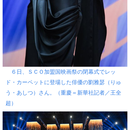
６日、ＳＣＯ加盟国映画祭の閉幕式でレッ
ド・カーペットに登場した俳優の劉雅瑟（りゅ
う・あしつ）さん。（重慶＝新華社記者／王全
超）