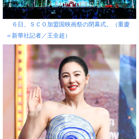
６日、ＳＣＯ加盟国映画祭の閉幕式。（重慶
＝新華社記者／王全超）