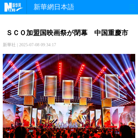
新華網日本語
政 治
経 済
社 会
ＳＣＯ加盟国映画祭が閉幕 中国重慶市
文 化
観 光
スポーツ
新華社 | 2025-07-08 09:34:17
中日交流
国 際
特 集
写 真