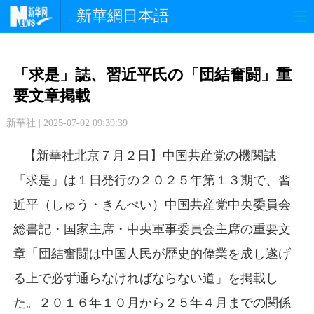
新華網日本語
政 治
経 済
社 会
「求是」誌、習近平氏の「団結奮闘」重
文 化
観 光
スポーツ
要文章掲載
新華社 | 2025-07-02 09:39:39
中日交流
国 際
特 集
【新華社北京７月２日】中国共産党の機関誌
写 真
「求是」は１日発行の２０２５年第１３期で、習
近平（しゅう・きんぺい）中国共産党中央委員会
総書記・国家主席・中央軍事委員会主席の重要文
章「団結奮闘は中国人民が歴史的偉業を成し遂げ
る上で必ず通らなければならない道」を掲載し
た。２０１６年１０月から２５年４月までの関係